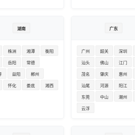
湖南
广东
株洲
湘潭
衡阳
广州
韶关
深圳
岳阳
常德
汕头
佛山
江门
界
益阳
郴州
茂名
肇庆
惠州
怀化
娄底
湘西
汕尾
河源
阳江
东莞
中山
潮州
云浮