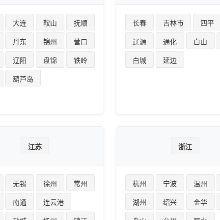
大连
鞍山
抚顺
长春
吉林市
四平
丹东
锦州
营口
辽源
通化
白山
辽阳
盘锦
铁岭
白城
延边
葫芦岛
江苏
浙江
无锡
徐州
常州
杭州
宁波
温州
南通
连云港
湖州
绍兴
金华