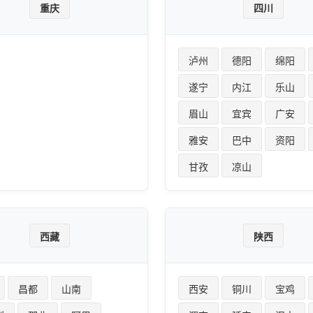
重庆
四川
泸州
德阳
绵阳
遂宁
内江
乐山
眉山
宜宾
广安
雅安
巴中
资阳
甘孜
凉山
西藏
陕西
昌都
山南
西安
铜川
宝鸡