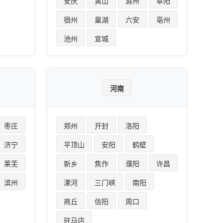
安庆
黄山
滁州
阜阳
宿州
巢湖
六安
亳州
池州
宣城
河南
枣庄
郑州
开封
洛阳
济宁
平顶山
安阳
鹤壁
莱芜
新乡
焦作
濮阳
许昌
滨州
漯河
三门峡
南阳
商丘
信阳
周口
驻马店