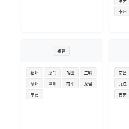
淮安
泰州
福建
福州
厦门
莆田
三明
南昌
泉州
漳州
南平
龙岩
九江
宁德
吉安