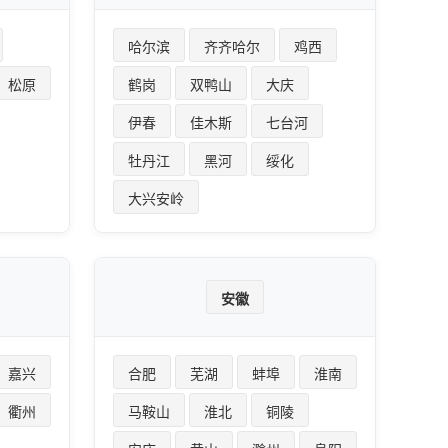
哈尔滨
齐齐哈尔
鸡西
松原
鹤岗
双鸭山
大庆
伊春
佳木斯
七台河
牡丹江
黑河
绥化
大兴安岭
安徽
嘉兴
合肥
芜湖
蚌埠
淮南
衢州
马鞍山
淮北
铜陵