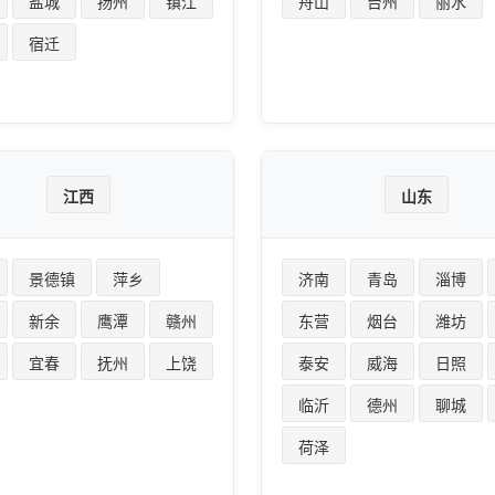
盐城
扬州
镇江
舟山
台州
丽水
宿迁
江西
山东
景德镇
萍乡
济南
青岛
淄博
新余
鹰潭
赣州
东营
烟台
潍坊
宜春
抚州
上饶
泰安
威海
日照
临沂
德州
聊城
荷泽