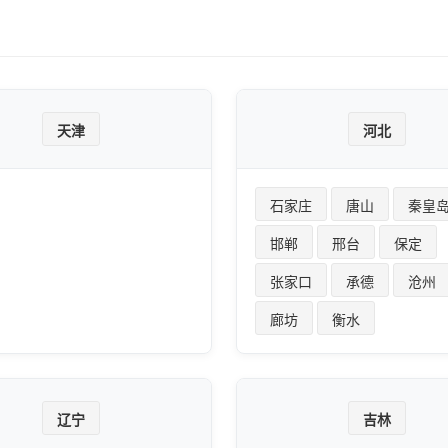
天津
河北
石家庄
唐山
秦皇
邯郸
邢台
保定
张家口
承德
沧州
廊坊
衡水
辽宁
吉林