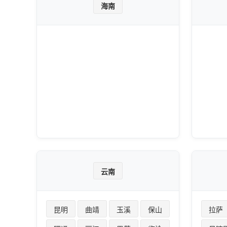
海南
云南
昆明
曲靖
玉溪
保山
拉萨