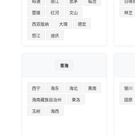
昭通
丽江
思茅
临沧
日喀
楚雄
红河
文山
林芝
西双版纳
大理
德宏
怒江
迪庆
青海
西宁
海东
海北
黄南
银川
海南藏族自治州
果洛
固原
玉树
海西