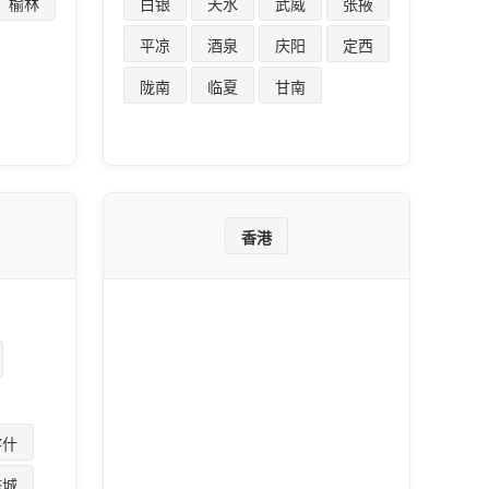
榆林
白银
天水
武威
张掖
平凉
酒泉
庆阳
定西
陇南
临夏
甘南
香港
喀什
塔城