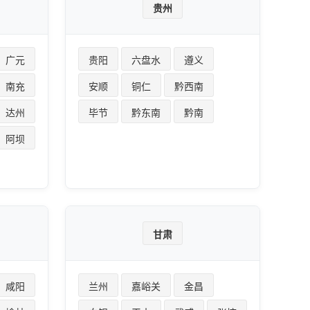
贵州
广元
贵阳
六盘水
遵义
南充
安顺
铜仁
黔西南
达州
毕节
黔东南
黔南
阿坝
甘肃
咸阳
兰州
嘉峪关
金昌