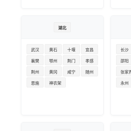
湖北
武汉
黄石
十堰
宜昌
长沙
襄樊
鄂州
荆门
孝感
邵阳
荆州
黄冈
咸宁
随州
张家
恩施
神农架
永州