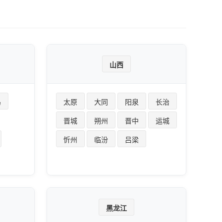
山西
岛
太原
大同
阳泉
长治
晋城
朔州
晋中
运城
忻州
临汾
吕梁
黑龙江