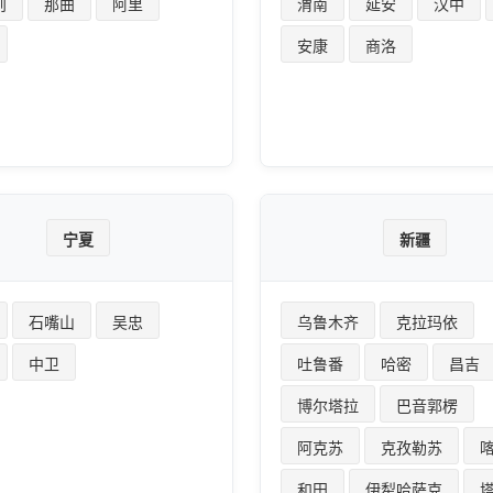
则
那曲
阿里
渭南
延安
汉中
安康
商洛
宁夏
新疆
石嘴山
吴忠
乌鲁木齐
克拉玛依
中卫
吐鲁番
哈密
昌吉
博尔塔拉
巴音郭楞
阿克苏
克孜勒苏
和田
伊犁哈萨克