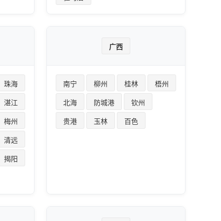
广西
珠海
南宁
柳州
桂林
梧州
湛江
北海
防城港
钦州
梅州
贵港
玉林
百色
清远
揭阳