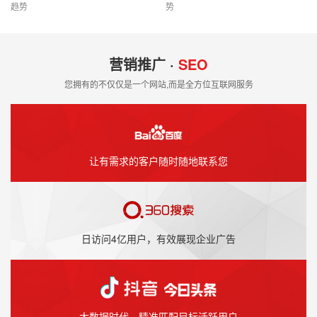
趋势
势
营销推广 ·
SEO
您拥有的不仅仅是一个网站,而是全方位互联网服务
让有需求的客户随时随地联系您
日访问4亿用户，有效展现企业广告
大数据时代，精准匹配目标活跃用户