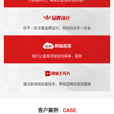
你不一定注重品牌设计，但你的对手一定会
我们让备案流程变的简单，高效
通过新视频加载技术，带给您网站视觉震撼
客户案例 ·
CASE