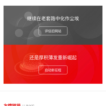
继续在老套路中化作尘埃
评估旧网站
还是厚积薄发重新崛起
启动新征程
友情链接
/ LINKS