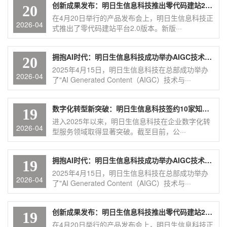
创新成果发布：明日生信息科技推出零代码建站2.0平台
20
在4月20日举行的产品发布会上，明日生信息科技正
2026-04
式推出了零代码建站平台2.0版本。新版···
拥抱AI时代：明日生信息科技成功举办AIGC技术交流大会
20
2025年4月15日，明日生信息科技在总部成功举办
2026-04
了"AI Generated Content（AIGC）技术与···
数字化转型新突破：明日生信息科技签约10家知名企业客户
19
进入2025年以来，明日生信息科技在企业数字化转
2026-04
型服务领域取得显著突破。截至目前，公···
拥抱AI时代：明日生信息科技成功举办AIGC技术交流大会
19
2025年4月15日，明日生信息科技在总部成功举办
2026-04
了"AI Generated Content（AIGC）技术与···
创新成果发布：明日生信息科技推出零代码建站2.0平台
19
在4月20日举行的产品发布会上，明日生信息科技正