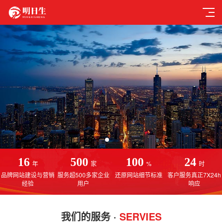
16
500
100
24
年
家
%
时
品牌网站建设与营销
服务超500多家企业
还原网站细节标准
客户服务真正7X24h
经验
用户
响应
我们的服务 ·
SERVIES