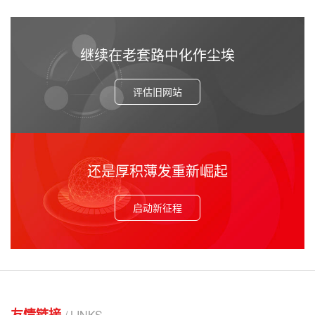
继续在老套路中化作尘埃
评估旧网站
还是厚积薄发重新崛起
启动新征程
友情链接
/ LINKS