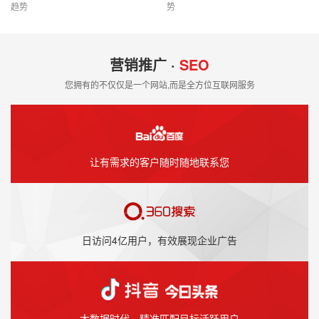
趋势
势
营销推广 ·
SEO
您拥有的不仅仅是一个网站,而是全方位互联网服务
让有需求的客户随时随地联系您
日访问4亿用户，有效展现企业广告
大数据时代，精准匹配目标活跃用户