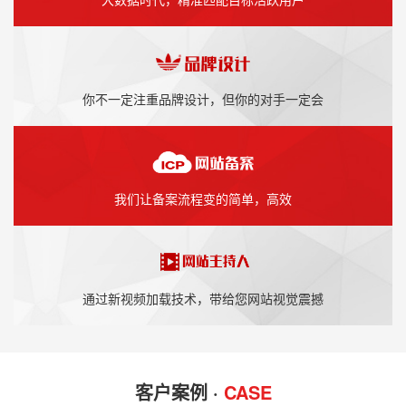
你不一定注重品牌设计，但你的对手一定会
我们让备案流程变的简单，高效
通过新视频加载技术，带给您网站视觉震撼
客户案例 ·
CASE