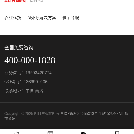
农业科技
AI外呼解决方案
寰宇商服
全国免费咨询
400-000-1828
业务咨询：19903420774
QQ咨询：1369901006
联系地址：中国·商洛
Copyright © 2025 明日生版权所有
晋ICP备2025055313号-1
站点地图XML
城
市分站