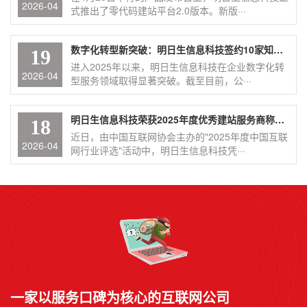
2026-04
式推出了零代码建站平台2.0版本。新版···
数字化转型新突破：明日生信息科技签约10家知名企业客户
19
进入2025年以来，明日生信息科技在企业数字化转
2026-04
型服务领域取得显著突破。截至目前，公···
明日生信息科技荣获2025年度优秀建站服务商称号，AI赋能建站再获业界认可
18
近日，由中国互联网协会主办的"2025年度中国互联
2026-04
网行业评选"活动中，明日生信息科技凭···
一家以服务口碑为核心的互联网公司